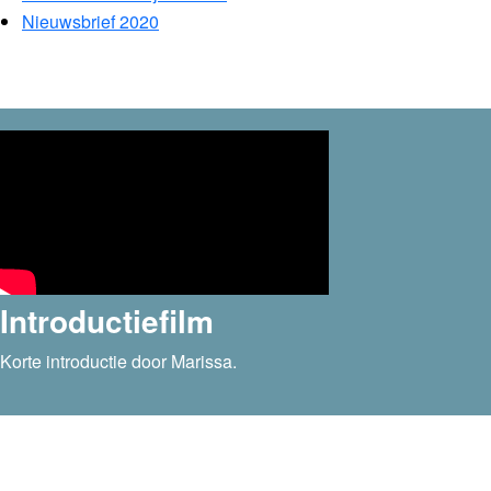
Nieuwsbrief 2020
Introductiefilm
Korte introductie door Marissa.
Contact met het Scheidingspunt Zoetermee
via het: